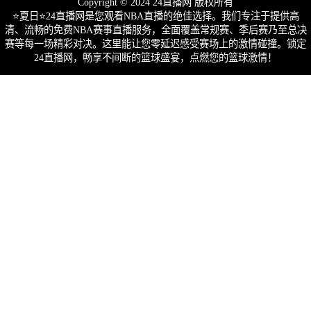
Copyright © 2024 24直播网 版权所有
⭐️夏日⭐24直播网是您观看NBA直播的绝佳选择。我们专注于提供高
清、流畅的免费NBA赛事直播服务，全面覆盖常规赛、季后赛乃至总决
赛等每一场精彩对决。这里能让您零延迟感受赛场上的激情碰撞。锁定
24直播网，畅享不间断的篮球盛宴，点燃您的篮球激情！