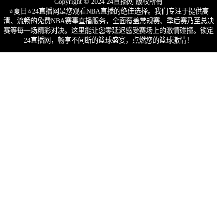
Copyright © 2024 24直播网 版权所有
⭐️夏日⭐24直播网是您观看NBA直播的绝佳选择。我们专注于提供高
清、流畅的免费NBA赛事直播服务，全面覆盖常规赛、季后赛乃至总决
赛等每一场精彩对决。这里能让您零延迟感受赛场上的激情碰撞。锁定
24直播网，畅享不间断的篮球盛宴，点燃您的篮球激情！