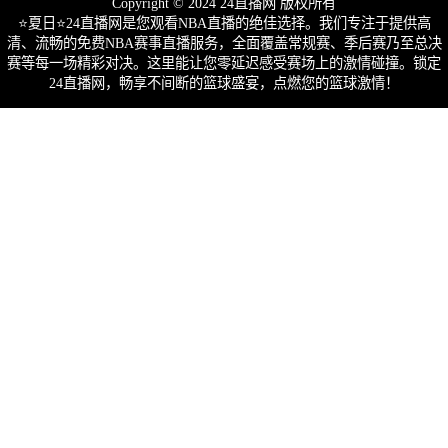
Copyright © 2024 24直播网 版权所有
⭐️夏日⭐24直播网是您观看NBA直播的绝佳选择。我们专注于提供高
清、流畅的免费NBA赛事直播服务，全面覆盖常规赛、季后赛乃至总决
赛等每一场精彩对决。这里能让您零延迟感受赛场上的激情碰撞。锁定
24直播网，畅享不间断的篮球盛宴，点燃您的篮球激情！