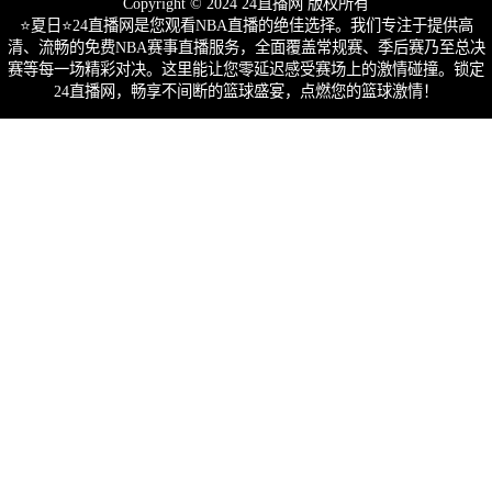
Copyright © 2024 24直播网 版权所有
⭐️夏日⭐24直播网是您观看NBA直播的绝佳选择。我们专注于提供高
清、流畅的免费NBA赛事直播服务，全面覆盖常规赛、季后赛乃至总决
赛等每一场精彩对决。这里能让您零延迟感受赛场上的激情碰撞。锁定
24直播网，畅享不间断的篮球盛宴，点燃您的篮球激情！