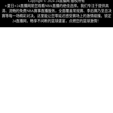
Copyright © 2024 24直播网 版权所有
⭐️夏日⭐24直播网是您观看NBA直播的绝佳选择。我们专注于提供高
清、流畅的免费NBA赛事直播服务，全面覆盖常规赛、季后赛乃至总决
赛等每一场精彩对决。这里能让您零延迟感受赛场上的激情碰撞。锁定
24直播网，畅享不间断的篮球盛宴，点燃您的篮球激情！