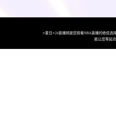
⭐️夏日⭐24直播网是您观看NBA直播的绝
能让您零延迟