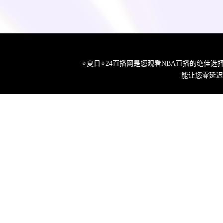
⭐️夏日⭐24直播网是您观看NBA直播的绝
能让您零延迟