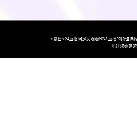
⭐️夏日⭐24直播网是您观看NBA直播的绝
能让您零延迟