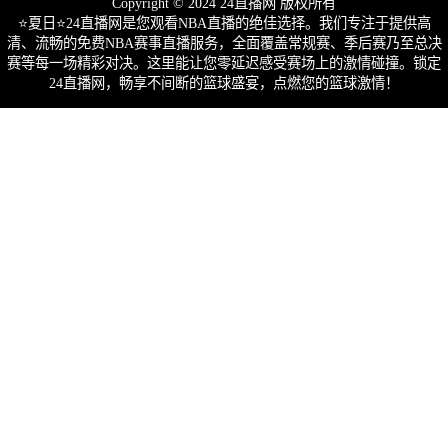
Copyright © 2024 24直播网 版权所有
⭐️夏日⭐24直播网是您观看NBA直播的绝佳选择。我们专注于提供高
清、流畅的免费NBA赛事直播服务，全面覆盖常规赛、季后赛乃至总决
赛等每一场精彩对决。这里能让您零延迟感受赛场上的激情碰撞。锁定
24直播网，畅享不间断的篮球盛宴，点燃您的篮球激情！