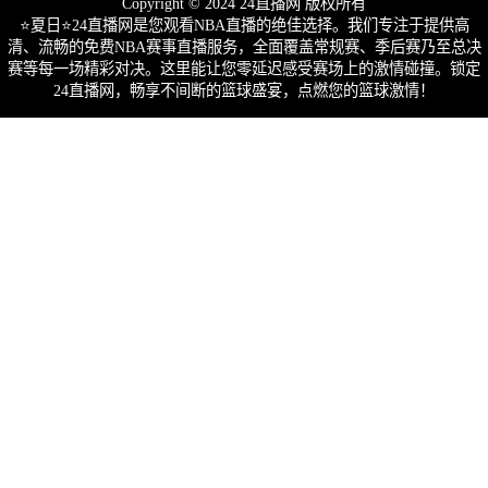
Copyright © 2024 24直播网 版权所有
⭐️夏日⭐24直播网是您观看NBA直播的绝佳选择。我们专注于提供高
清、流畅的免费NBA赛事直播服务，全面覆盖常规赛、季后赛乃至总决
赛等每一场精彩对决。这里能让您零延迟感受赛场上的激情碰撞。锁定
24直播网，畅享不间断的篮球盛宴，点燃您的篮球激情！