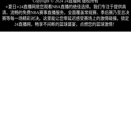
Copyright © 2024 24直播网 版权所有
⭐️夏日⭐24直播网是您观看NBA直播的绝佳选择。我们专注于提供高
清、流畅的免费NBA赛事直播服务，全面覆盖常规赛、季后赛乃至总决
赛等每一场精彩对决。这里能让您零延迟感受赛场上的激情碰撞。锁定
24直播网，畅享不间断的篮球盛宴，点燃您的篮球激情！