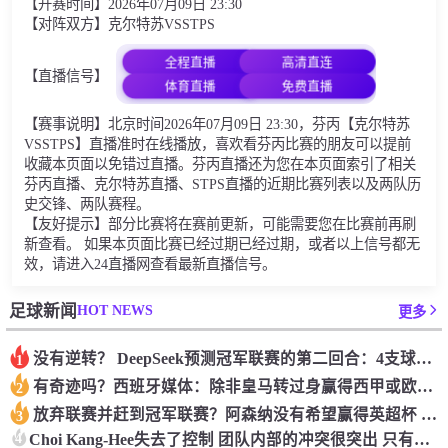
【开赛时间】2026年07月09日 23:30
【对阵双方】克尔特苏VSSTPS
全程直播
高清直连
【直播信号】
体育直播
免费直播
【赛事说明】北京时间2026年07月09日 23:30，芬丙【克尔特苏
VSSTPS】直播准时在线播放，喜欢看芬丙比赛的朋友可以提前
收藏本页面以免错过直播。芬丙直播还为您在本页面索引了相关
芬丙直播、克尔特苏直播、STPS直播的近期比赛列表以及两队历
史交锋、两队赛程。
【友好提示】部分比赛将在赛前更新，可能需要您在比赛前再刷
新查看。 如果本页面比赛已经过期已经过期，或者以上信号都无
效，请进入24直播网查看最新直播信号。
HOT NEWS
足球新闻
更多
没有逆转？ DeepSeek预测冠军联赛的第二回合：4支球队在第一回合中获胜 枪手输了
1
有奇迹吗？西班牙媒体：除非皇马转过身赢得西甲或欧洲冠军
2
放弃联赛并赶到冠军联赛？阿森纳没有希望赢得英超杯 赢得欧洲冠军的可能性
3
4
Choi Kang-Hee失去了控制 团队内部的冲突很突出 只有一个人可以从水火中拯救崔孔