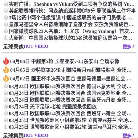
5
实时广播：Shenhua vs Yukun受到三项有争议的惩罚 Yukun将向中国足球联合会提出投诉
6
英超联赛排行榜：阿森纳追逐利物浦9分 曼联连续三件坏事
7
3场比赛中两个低级错误 中国超级联赛的前守门员很老 是时候让位了 最好的继任者出现
8
皇家马德里令人兴奋地消除了皇家学会 安彭负责造成巨大的灾难！
9
国家橄榄球队23人名单：王·尤东（Wang Yudong）首次被选为第11名 塞吉尼奥（Serginho）在名单上
10
大新闻！中国国家橄榄球队的23名球员被确认是第一次进入阵容
HOT VIDEO
足球录像
更多
04月06日 中超第5轮 长春亚泰vs山东泰山 全场录像
1
04月05日 沙特联第26轮 利雅得新月vs利雅得胜利 全场录像
2
04月02日 国王杯半决赛次回合 皇家马德里vs皇家社会 全场录像
3
4
03月24日 欧国联联1/4赛决赛次回合 德国vs意大利 全场录像回放
5
03月24日 欧国联联1/4赛决赛次回合 法国vs克罗地亚 全场录像回放
6
03月24日 欧国联联1/4赛决赛次回合 葡萄牙vs丹麦 全场录像回放
7
03月24日 天下足球-老枪 完整版录像回放
8
03月24日 欧国联联1/4赛决赛次回合 西班牙vs荷兰 全场录像回放
9
03月25日 世预赛欧洲区小组赛第2轮 立陶宛vs芬兰 全场录像回放
10
03月25日 世预赛欧洲区小组赛第2轮 波兰vs马耳他 全场录像回放
HOT VIDEO
足球集锦
更多