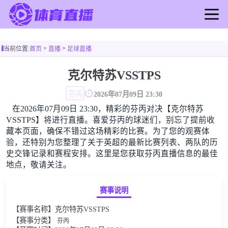
首页
>
>
当前位置:
首页
直播
足球直播
足球直播
篮球直播
克尔特苏VSSTPS
足球录像
芬丙
2026年07月09日 23:30
篮球录像
在2026年07月09日 23:30，精彩的芬丙对决【克尔特苏
足球新闻
VSSTPS】将进行直播。喜爱芬丙的球迷们，别忘了提前收
篮球新闻
藏本页面，确保不错过这场精彩的比赛。为了您的观赛体
验，还特别为您整理了关于英超的最新比赛列表、两队的历
史交锋记录和赛程安排。这里是您获取芬丙直播信息的最佳
地点，敬请关注。
赛事说明
【赛事名称】克尔特苏VSSTPS
【赛事分类】
芬丙