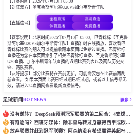
【开赛时间】2026年07月10日 05:00
【对阵双方】圣克鲁斯阿尔塞U20VS加尔韦斯青年队
全程直播
高清直连
【直播信号】
体育直播
免费直播
【赛事说明】北京时间2026年07月10日 05:00，巴青锦标【圣克鲁
斯阿尔塞U20VS加尔韦斯青年队】直播准时在线播放，喜欢看巴
青锦标比赛的朋友可以提前收藏本页面以免错过直播。巴青锦标
直播还为您在本页面索引了相关巴青锦标直播、圣克鲁斯阿尔塞
U20直播、加尔韦斯青年队直播的近期比赛列表以及两队历史交
锋、两队赛程。
【友好提示】部分比赛将在赛前更新，可能需要您在比赛前再刷
新查看。 如果本页面比赛已经过期已经过期，或者以上信号都无
效，请进入24直播网查看最新直播信号。
HOT NEWS
足球新闻
更多
没有逆转？ DeepSeek预测冠军联赛的第二回合：4支球队在第一回合中获胜 枪手输了
1
有奇迹吗？西班牙媒体：除非皇马转过身赢得西甲或欧洲冠军
2
放弃联赛并赶到冠军联赛？阿森纳没有希望赢得英超杯 赢得欧洲冠军的可能性
3