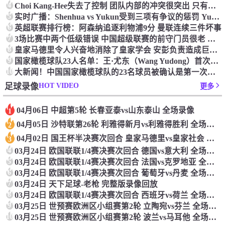
4
Choi Kang-Hee失去了控制 团队内部的冲突很突出 只有一个人可以从水火中拯救崔孔
5
实时广播：Shenhua vs Yukun受到三项有争议的惩罚 Yukun将向中国足球联合会提出投诉
6
英超联赛排行榜：阿森纳追逐利物浦9分 曼联连续三件坏事
7
3场比赛中两个低级错误 中国超级联赛的前守门员很老 是时候让位了 最好的继任者出现
8
皇家马德里令人兴奋地消除了皇家学会 安彭负责造成巨大的灾难！
9
国家橄榄球队23人名单：王·尤东（Wang Yudong）首次被选为第11名 塞吉尼奥（Serginho）在名单上
10
大新闻！中国国家橄榄球队的23名球员被确认是第一次进入阵容
HOT VIDEO
足球录像
更多
04月06日 中超第5轮 长春亚泰vs山东泰山 全场录像
1
04月05日 沙特联第26轮 利雅得新月vs利雅得胜利 全场录像
2
04月02日 国王杯半决赛次回合 皇家马德里vs皇家社会 全场录像
3
4
03月24日 欧国联联1/4赛决赛次回合 德国vs意大利 全场录像回放
5
03月24日 欧国联联1/4赛决赛次回合 法国vs克罗地亚 全场录像回放
6
03月24日 欧国联联1/4赛决赛次回合 葡萄牙vs丹麦 全场录像回放
7
03月24日 天下足球-老枪 完整版录像回放
8
03月24日 欧国联联1/4赛决赛次回合 西班牙vs荷兰 全场录像回放
9
03月25日 世预赛欧洲区小组赛第2轮 立陶宛vs芬兰 全场录像回放
10
03月25日 世预赛欧洲区小组赛第2轮 波兰vs马耳他 全场录像回放