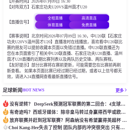
【开赛时间】2026年07月09日 16:30
【对阵双方】石家庄功夫U20VS温州茵才U20
全程直播
高清直连
【直播信号】
体育直播
免费直播
【赛事说明】北京时间2026年07月09日 16:30，中U20联【石家庄
功夫U20VS温州茵才U20】直播准时在线播放，喜欢看中U20联比
赛的朋友可以提前收藏本页面以免错过直播。中U20联直播还为
您在本页面索引了相关中U20联直播、石家庄功夫U20直播、温州
茵才U20直播的近期比赛列表以及两队历史交锋、两队赛程。
【友好提示】部分比赛将在赛前更新，可能需要您在比赛前再刷
新查看。 如果本页面比赛已经过期已经过期，或者以上信号都无
效，请进入24直播网查看最新直播信号。
HOT NEWS
足球新闻
更多
没有逆转？ DeepSeek预测冠军联赛的第二回合：4支球队在第一回合中获胜 枪手输了
1
有奇迹吗？西班牙媒体：除非皇马转过身赢得西甲或欧洲冠军
2
放弃联赛并赶到冠军联赛？阿森纳没有希望赢得英超杯 赢得欧洲冠军的可能性
3
4
Choi Kang-Hee失去了控制 团队内部的冲突很突出 只有一个人可以从水火中拯救崔孔