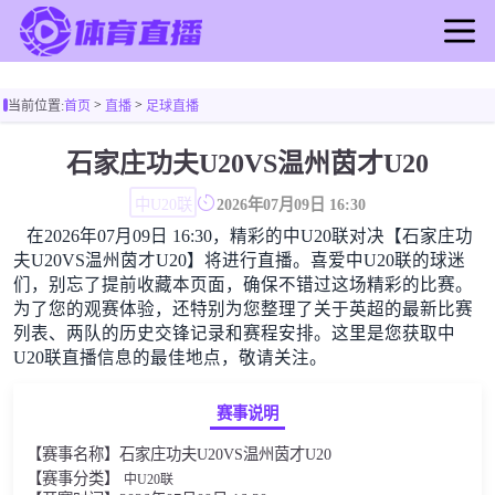
首页
>
>
当前位置:
首页
直播
足球直播
足球直播
篮球直播
石家庄功夫U20VS温州茵才U20
足球录像
中U20联
2026年07月09日 16:30
篮球录像
在2026年07月09日 16:30，精彩的中U20联对决【石家庄功
足球新闻
夫U20VS温州茵才U20】将进行直播。喜爱中U20联的球迷
篮球新闻
们，别忘了提前收藏本页面，确保不错过这场精彩的比赛。
为了您的观赛体验，还特别为您整理了关于英超的最新比赛
列表、两队的历史交锋记录和赛程安排。这里是您获取中
U20联直播信息的最佳地点，敬请关注。
赛事说明
【赛事名称】石家庄功夫U20VS温州茵才U20
【赛事分类】
中U20联