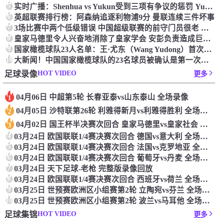
5
实时广播：Shenhua vs Yukun受到三项有争议的惩罚 Yukun将向中国足球联合会提出投诉
6
英超联赛排行榜：阿森纳追逐利物浦9分 曼联连续三件坏事
7
3场比赛中两个低级错误 中国超级联赛的前守门员很老 是时候让位了 最好的继任者出现
8
皇家马德里令人兴奋地消除了皇家学会 安彭负责造成巨大的灾难！
9
国家橄榄球队23人名单：王·尤东（Wang Yudong）首次被选为第11名 塞吉尼奥（Serginho）在名单上
10
大新闻！中国国家橄榄球队的23名球员被确认是第一次进入阵容
HOT VIDEO
足球录像
更多
04月06日 中超第5轮 长春亚泰vs山东泰山 全场录像
1
04月05日 沙特联第26轮 利雅得新月vs利雅得胜利 全场录像
2
04月02日 国王杯半决赛次回合 皇家马德里vs皇家社会 全场录像
3
4
03月24日 欧国联联1/4赛决赛次回合 德国vs意大利 全场录像回放
5
03月24日 欧国联联1/4赛决赛次回合 法国vs克罗地亚 全场录像回放
6
03月24日 欧国联联1/4赛决赛次回合 葡萄牙vs丹麦 全场录像回放
7
03月24日 天下足球-老枪 完整版录像回放
8
03月24日 欧国联联1/4赛决赛次回合 西班牙vs荷兰 全场录像回放
9
03月25日 世预赛欧洲区小组赛第2轮 立陶宛vs芬兰 全场录像回放
10
03月25日 世预赛欧洲区小组赛第2轮 波兰vs马耳他 全场录像回放
HOT VIDEO
足球集锦
更多