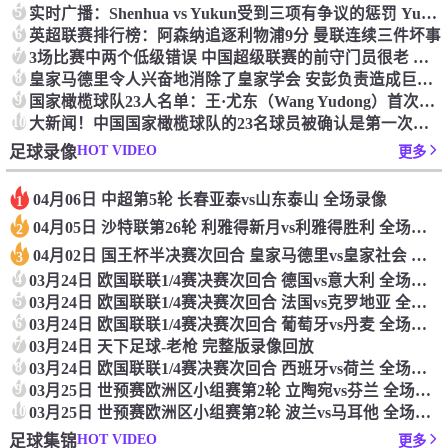
5
实时广播：Shenhua vs Yukun受到三项有争议的惩罚 Yukun将向中国足球联合会提出投诉
6
英超联赛排行榜：阿森纳追逐利物浦9分 曼联连续三件坏事
7
3场比赛中两个低级错误 中国超级联赛的前守门员很老 是时候让位了 最好的继任者出现
8
皇家马德里令人兴奋地消除了皇家学会 安彭负责造成巨大的灾难！
9
国家橄榄球队23人名单：王·尤东（Wang Yudong）首次被选为第11名 塞吉尼奥（Serginho）在名单上
10
大新闻！中国国家橄榄球队的23名球员被确认是第一次进入阵容
HOT VIDEO
足球录像
更多
04月06日 中超第5轮 长春亚泰vs山东泰山 全场录像
1
04月05日 沙特联第26轮 利雅得新月vs利雅得胜利 全场录像
2
04月02日 国王杯半决赛次回合 皇家马德里vs皇家社会 全场录像
3
4
03月24日 欧国联联1/4赛决赛次回合 德国vs意大利 全场录像回放
5
03月24日 欧国联联1/4赛决赛次回合 法国vs克罗地亚 全场录像回放
6
03月24日 欧国联联1/4赛决赛次回合 葡萄牙vs丹麦 全场录像回放
7
03月24日 天下足球-老枪 完整版录像回放
8
03月24日 欧国联联1/4赛决赛次回合 西班牙vs荷兰 全场录像回放
9
03月25日 世预赛欧洲区小组赛第2轮 立陶宛vs芬兰 全场录像回放
10
03月25日 世预赛欧洲区小组赛第2轮 波兰vs马耳他 全场录像回放
HOT VIDEO
足球集锦
更多