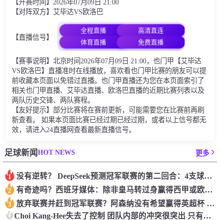
【开赛时间】2026年07月09日 21:00
【对阵双方】艾毕达VS欧洛巴
全程直播
高清直连
【直播信号】
体育直播
免费直播
【赛事说明】北京时间2026年07月09日 21:00，也门甲【艾毕达
VS欧洛巴】直播准时在线播放，喜欢看也门甲比赛的朋友可以提
前收藏本页面以免错过直播。也门甲直播还为您在本页面索引了
相关也门甲直播、艾毕达直播、欧洛巴直播的近期比赛列表以及
两队历史交锋、两队赛程。
【友好提示】部分比赛将在赛前更新，可能需要您在比赛前再刷
新查看。 如果本页面比赛已经过期已经过期，或者以上信号都无
效，请进入24直播网查看最新直播信号。
HOT NEWS
足球新闻
更多
没有逆转？ DeepSeek预测冠军联赛的第二回合：4支球队在第一回合中获胜 枪手输了
1
有奇迹吗？西班牙媒体：除非皇马转过身赢得西甲或欧洲冠军
2
放弃联赛并赶到冠军联赛？阿森纳没有希望赢得英超杯 赢得欧洲冠军的可能性
3
4
Choi Kang-Hee失去了控制 团队内部的冲突很突出 只有一个人可以从水火中拯救崔孔