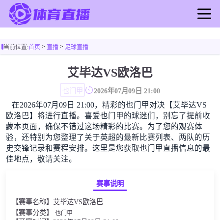
首页
>
>
当前位置:
首页
直播
足球直播
足球直播
篮球直播
艾毕达VS欧洛巴
足球录像
也门甲
2026年07月09日 21:00
篮球录像
在2026年07月09日 21:00，精彩的也门甲对决【艾毕达VS
足球新闻
欧洛巴】将进行直播。喜爱也门甲的球迷们，别忘了提前收
篮球新闻
藏本页面，确保不错过这场精彩的比赛。为了您的观赛体
验，还特别为您整理了关于英超的最新比赛列表、两队的历
史交锋记录和赛程安排。这里是您获取也门甲直播信息的最
佳地点，敬请关注。
赛事说明
【赛事名称】艾毕达VS欧洛巴
【赛事分类】
也门甲