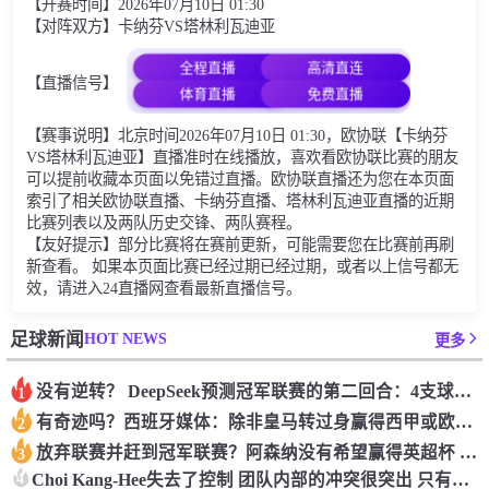
【开赛时间】2026年07月10日 01:30
【对阵双方】卡纳芬VS塔林利瓦迪亚
全程直播
高清直连
【直播信号】
体育直播
免费直播
【赛事说明】北京时间2026年07月10日 01:30，欧协联【卡纳芬
VS塔林利瓦迪亚】直播准时在线播放，喜欢看欧协联比赛的朋友
可以提前收藏本页面以免错过直播。欧协联直播还为您在本页面
索引了相关欧协联直播、卡纳芬直播、塔林利瓦迪亚直播的近期
比赛列表以及两队历史交锋、两队赛程。
【友好提示】部分比赛将在赛前更新，可能需要您在比赛前再刷
新查看。 如果本页面比赛已经过期已经过期，或者以上信号都无
效，请进入24直播网查看最新直播信号。
HOT NEWS
足球新闻
更多
没有逆转？ DeepSeek预测冠军联赛的第二回合：4支球队在第一回合中获胜 枪手输了
1
有奇迹吗？西班牙媒体：除非皇马转过身赢得西甲或欧洲冠军
2
放弃联赛并赶到冠军联赛？阿森纳没有希望赢得英超杯 赢得欧洲冠军的可能性
3
4
Choi Kang-Hee失去了控制 团队内部的冲突很突出 只有一个人可以从水火中拯救崔孔