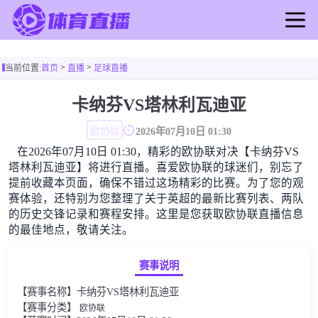
首页
>
>
当前位置:
首页
直播
足球直播
足球直播
篮球直播
卡纳芬VS塔林利瓦迪亚
足球录像
欧协联
2026年07月10日 01:30
篮球录像
在2026年07月10日 01:30，精彩的欧协联对决【卡纳芬VS
足球新闻
塔林利瓦迪亚】将进行直播。喜爱欧协联的球迷们，别忘了
篮球新闻
提前收藏本页面，确保不错过这场精彩的比赛。为了您的观
赛体验，还特别为您整理了关于英超的最新比赛列表、两队
的历史交锋记录和赛程安排。这里是您获取欧协联直播信息
的最佳地点，敬请关注。
赛事说明
【赛事名称】卡纳芬VS塔林利瓦迪亚
【赛事分类】
欧协联