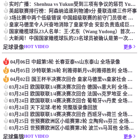
5
实时广播：Shenhua vs Yukun受到三项有争议的惩罚 Yukun将向中国足球联合会提出投诉
6
英超联赛排行榜：阿森纳追逐利物浦9分 曼联连续三件坏事
7
3场比赛中两个低级错误 中国超级联赛的前守门员很老 是时候让位了 最好的继任者出现
8
皇家马德里令人兴奋地消除了皇家学会 安彭负责造成巨大的灾难！
9
国家橄榄球队23人名单：王·尤东（Wang Yudong）首次被选为第11名 塞吉尼奥（Serginho）在名单上
10
大新闻！中国国家橄榄球队的23名球员被确认是第一次进入阵容
HOT VIDEO
足球录像
更多
04月06日 中超第5轮 长春亚泰vs山东泰山 全场录像
1
04月05日 沙特联第26轮 利雅得新月vs利雅得胜利 全场录像
2
04月02日 国王杯半决赛次回合 皇家马德里vs皇家社会 全场录像
3
4
03月24日 欧国联联1/4赛决赛次回合 德国vs意大利 全场录像回放
5
03月24日 欧国联联1/4赛决赛次回合 法国vs克罗地亚 全场录像回放
6
03月24日 欧国联联1/4赛决赛次回合 葡萄牙vs丹麦 全场录像回放
7
03月24日 天下足球-老枪 完整版录像回放
8
03月24日 欧国联联1/4赛决赛次回合 西班牙vs荷兰 全场录像回放
9
03月25日 世预赛欧洲区小组赛第2轮 立陶宛vs芬兰 全场录像回放
10
03月25日 世预赛欧洲区小组赛第2轮 波兰vs马耳他 全场录像回放
HOT VIDEO
足球集锦
更多