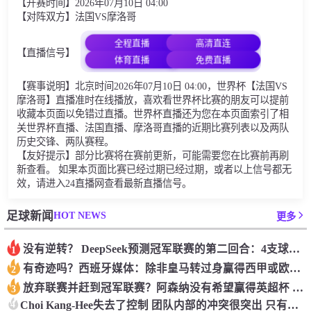
【开赛时间】2026年07月10日 04:00
【对阵双方】法国VS摩洛哥
全程直播
高清直连
【直播信号】
体育直播
免费直播
【赛事说明】北京时间2026年07月10日 04:00，世界杯【法国VS
摩洛哥】直播准时在线播放，喜欢看世界杯比赛的朋友可以提前
收藏本页面以免错过直播。世界杯直播还为您在本页面索引了相
关世界杯直播、法国直播、摩洛哥直播的近期比赛列表以及两队
历史交锋、两队赛程。
【友好提示】部分比赛将在赛前更新，可能需要您在比赛前再刷
新查看。 如果本页面比赛已经过期已经过期，或者以上信号都无
效，请进入24直播网查看最新直播信号。
HOT NEWS
足球新闻
更多
没有逆转？ DeepSeek预测冠军联赛的第二回合：4支球队在第一回合中获胜 枪手输了
1
有奇迹吗？西班牙媒体：除非皇马转过身赢得西甲或欧洲冠军
2
放弃联赛并赶到冠军联赛？阿森纳没有希望赢得英超杯 赢得欧洲冠军的可能性
3
4
Choi Kang-Hee失去了控制 团队内部的冲突很突出 只有一个人可以从水火中拯救崔孔