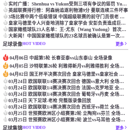
5
实时广播：Shenhua vs Yukun受到三项有争议的惩罚 Yukun将向中国足球联合会提出投诉
6
英超联赛排行榜：阿森纳追逐利物浦9分 曼联连续三件坏事
7
3场比赛中两个低级错误 中国超级联赛的前守门员很老 是时候让位了 最好的继任者出现
8
皇家马德里令人兴奋地消除了皇家学会 安彭负责造成巨大的灾难！
9
国家橄榄球队23人名单：王·尤东（Wang Yudong）首次被选为第11名 塞吉尼奥（Serginho）在名单上
10
大新闻！中国国家橄榄球队的23名球员被确认是第一次进入阵容
HOT VIDEO
足球录像
更多
04月06日 中超第5轮 长春亚泰vs山东泰山 全场录像
1
04月05日 沙特联第26轮 利雅得新月vs利雅得胜利 全场录像
2
04月02日 国王杯半决赛次回合 皇家马德里vs皇家社会 全场录像
3
4
03月24日 欧国联联1/4赛决赛次回合 德国vs意大利 全场录像回放
5
03月24日 欧国联联1/4赛决赛次回合 法国vs克罗地亚 全场录像回放
6
03月24日 欧国联联1/4赛决赛次回合 葡萄牙vs丹麦 全场录像回放
7
03月24日 天下足球-老枪 完整版录像回放
8
03月24日 欧国联联1/4赛决赛次回合 西班牙vs荷兰 全场录像回放
9
03月25日 世预赛欧洲区小组赛第2轮 立陶宛vs芬兰 全场录像回放
10
03月25日 世预赛欧洲区小组赛第2轮 波兰vs马耳他 全场录像回放
HOT VIDEO
足球集锦
更多