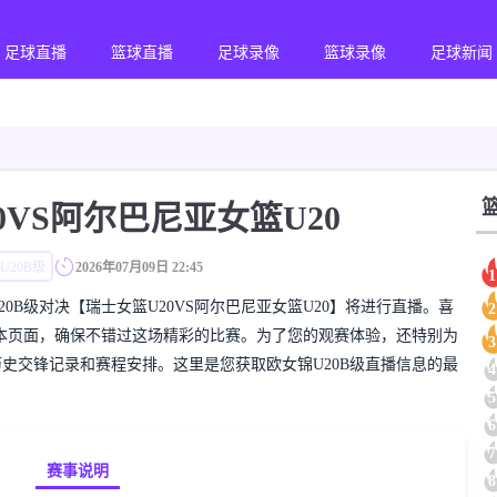
足球直播
篮球直播
足球录像
篮球录像
足球新闻
0VS阿尔巴尼亚女篮U20
U20B级
2026年07月09日 22:45
1
女锦U20B级对决【瑞士女篮U20VS阿尔巴尼亚女篮U20】将进行直播。喜
2
藏本页面，确保不错过这场精彩的比赛。为了您的观赛体验，还特别为
3
史交锋记录和赛程安排。这里是您获取欧女锦U20B级直播信息的最
4
5
6
7
赛事说明
8