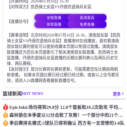
【开赛时间】2026年07月10日 16:30
【对阵双方】凯西骑士女篮VS丹德农遊骑兵女篮
全程直播
高清直连
【直播信号】
体育直播
免费直播
【赛事说明】北京时间2026年07月10日 16:30，澳南部女联【凯西
骑士女篮VS丹德农遊骑兵女篮】直播准时在线播放，喜欢看澳南
部女联比赛的朋友可以提前收藏本页面以免错过直播。澳南部女
联直播还为您在本页面索引了相关澳南部女联直播、凯西骑士女
篮直播、丹德农遊骑兵女篮直播的近期比赛列表以及两队历史交
锋、两队赛程。
【友好提示】部分比赛将在赛前更新，可能需要您在比赛前再刷
新查看。 如果本页面比赛已经过期已经过期，或者以上信号都无
效，请进入24直播网查看最新直播信号。
HOT NEWS
篮球新闻
更多
Epic️Jokic场均得到29.8分 12.8个篮板和10.2次助攻 平均三双很容易吗？
1
森林狼在本季度以52分击败了灰熊！一个部分中的21个中有18个！骑着摇头丸的战士第六 湖船不舒服
2
季后赛排名模式:5球队已得到确认 西方有一支悲惨的3-8队
3