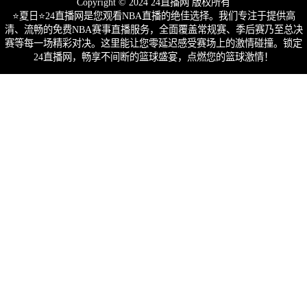
Copyright © 2024 24直播网 版权所有
⭐️夏日⭐24直播网是您观看NBA直播的绝佳选择。我们专注于提供高
清、流畅的免费NBA赛事直播服务，全面覆盖常规赛、季后赛乃至总决
赛等每一场精彩对决。这里能让您零延迟感受赛场上的激情碰撞。锁定
24直播网，畅享不间断的篮球盛宴，点燃您的篮球激情！