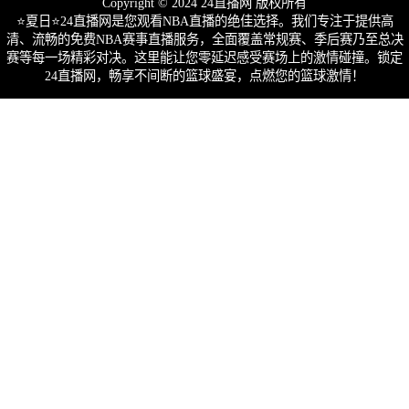
Copyright © 2024 24直播网 版权所有
⭐️夏日⭐24直播网是您观看NBA直播的绝佳选择。我们专注于提供高
清、流畅的免费NBA赛事直播服务，全面覆盖常规赛、季后赛乃至总决
赛等每一场精彩对决。这里能让您零延迟感受赛场上的激情碰撞。锁定
24直播网，畅享不间断的篮球盛宴，点燃您的篮球激情！