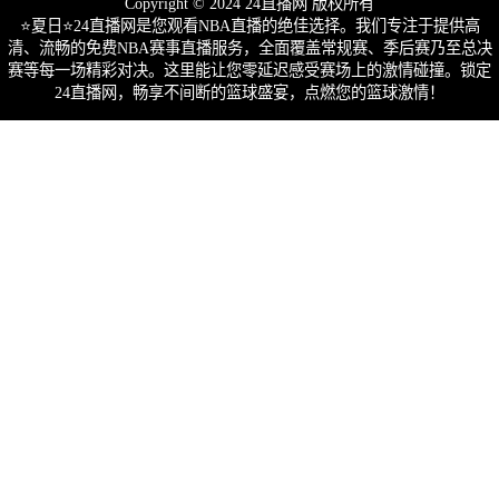
Copyright © 2024 24直播网 版权所有
⭐️夏日⭐24直播网是您观看NBA直播的绝佳选择。我们专注于提供高
清、流畅的免费NBA赛事直播服务，全面覆盖常规赛、季后赛乃至总决
赛等每一场精彩对决。这里能让您零延迟感受赛场上的激情碰撞。锁定
24直播网，畅享不间断的篮球盛宴，点燃您的篮球激情！