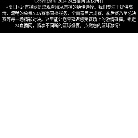
Copyright © 2024 24直播网 版权所有
⭐️夏日⭐24直播网是您观看NBA直播的绝佳选择。我们专注于提供高
清、流畅的免费NBA赛事直播服务，全面覆盖常规赛、季后赛乃至总决
赛等每一场精彩对决。这里能让您零延迟感受赛场上的激情碰撞。锁定
24直播网，畅享不间断的篮球盛宴，点燃您的篮球激情！