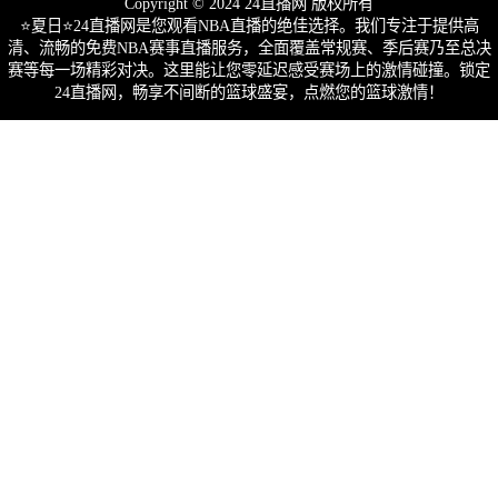
Copyright © 2024 24直播网 版权所有
⭐️夏日⭐24直播网是您观看NBA直播的绝佳选择。我们专注于提供高
清、流畅的免费NBA赛事直播服务，全面覆盖常规赛、季后赛乃至总决
赛等每一场精彩对决。这里能让您零延迟感受赛场上的激情碰撞。锁定
24直播网，畅享不间断的篮球盛宴，点燃您的篮球激情！