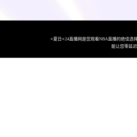
⭐️夏日⭐24直播网是您观看NBA直播的绝
能让您零延迟